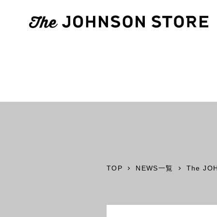
TOP
NEWS一覧
The JO
1F
2F
inZONE with ACTUS
The JOHNSO
Odori Studio
2F