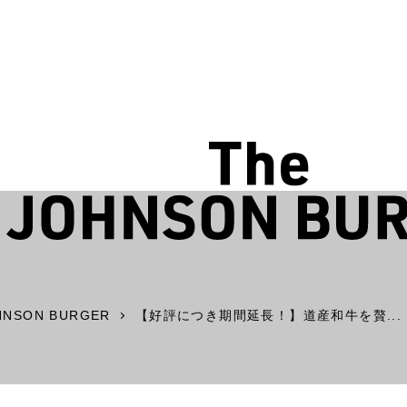
HNSON BURGER
【好評につき期間延長！】道産和牛を贅...
白石区 南郷エリア
2F
N STORE
The JOHNSON STORE
JO
Nango Base