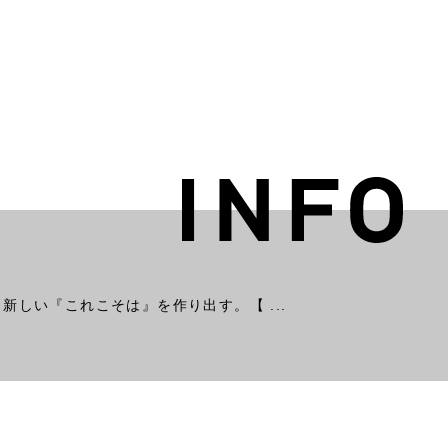
新しい『これこそは』を作り出す。【 ...
白石区 南郷エリア
2F
N STORE
The JOHNSON STORE
JO
Nango Base