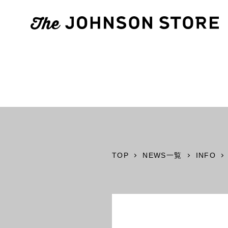
TOP
NEWS一覧
INFO
1F
2F
inZONE with ACTUS
The JOHNSO
Odori Studio
2F