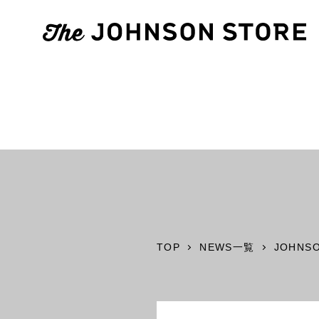
TOP
NEWS一覧
JOHNSO
1F
2F
inZONE with ACTUS
The JOHNSO
Odori Studio
2F