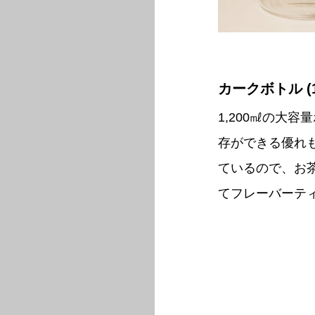
カークボトル (1
1,200㎖の大
存ができる優れ
ているので、お
てフレーバーテ