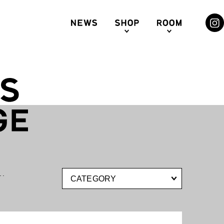
.
CATEGORY
札幌ステラプレイス
HNSON’S TEA LOUNGE
センター3F
The JOHNSON BURGER