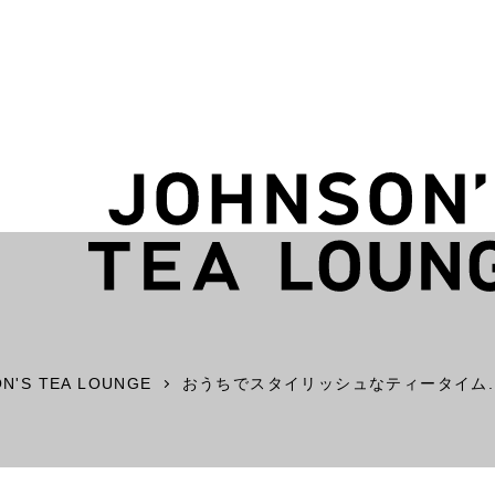
N'S TEA LOUNGE
おうちでスタイリッシュなティータイム..
白石区 南郷エリア
2F
N STORE
The JOHNSON STORE
JO
Nango Base